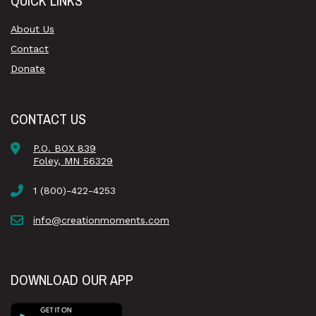
QUICK LINKS
About Us
Contact
Donate
CONTACT US
P.O. BOX 839
Foley, MN 56329
1 (800)-422-4253
info@creationmoments.com
DOWNLOAD OUR APP