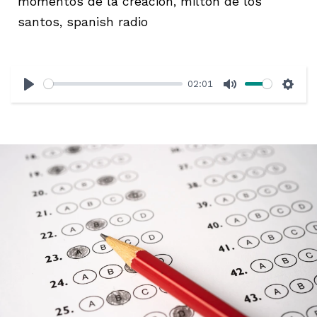
momentos de la creación, milton de los
santos, spanish radio
02:01
Play
Mute
Sett