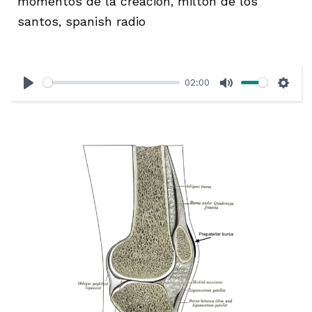
momentos de la creación, milton de los
santos, spanish radio
02:00
Play
Mute
Sett