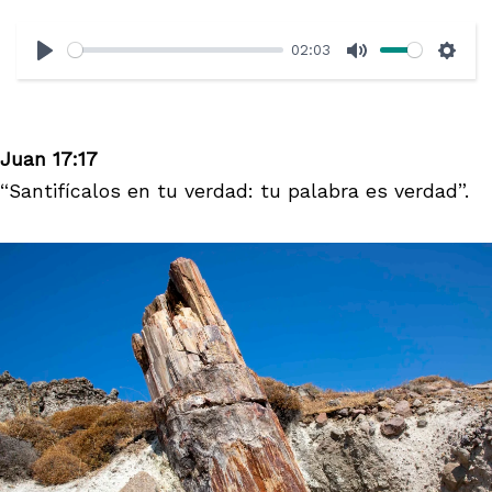
02:03
Play
Mute
Sett
Juan 17:17
“Santifícalos en tu verdad: tu palabra es verdad”.